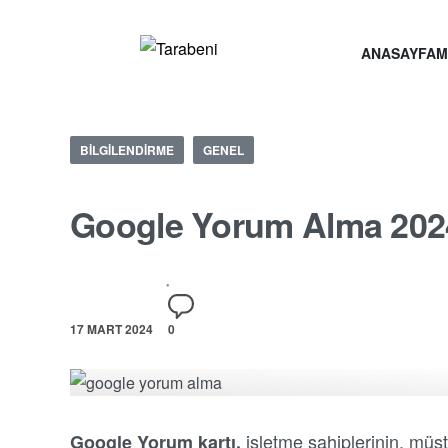
ANASAYFA
M
BILGILENDIRME
GENEL
Google Yorum Alma 202
17 MART 2024
0
işletme sahiplerinin, müşt
Google Yorum
kartı,