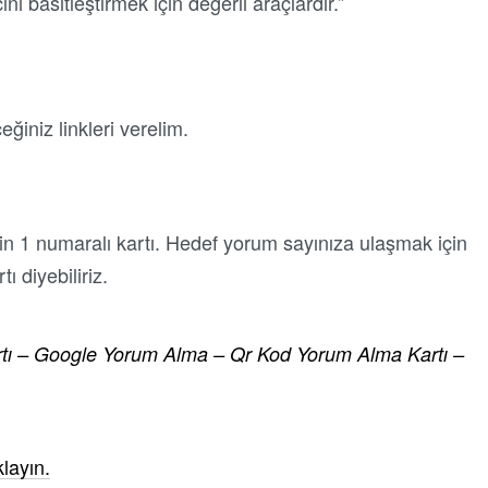
 basitleştirmek için değerli araçlardır.”
ğiniz linkleri verelim.
n 1 numaralı kartı. Hedef yorum sayınıza ulaşmak için
ı diyebiliriz.
tı – Google Yorum Alma – Qr Kod Yorum Alma Kartı –
layın.