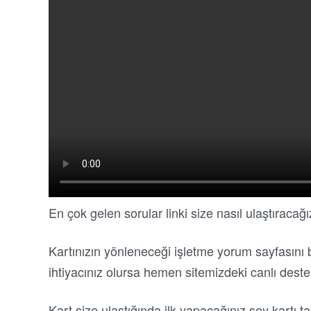
En çok gelen sorular linki size nasıl ulaştıracağı
Kartınızın yönleneceği işletme yorum sayfasını b
ihtiyacınız olursa hemen sitemizdeki canlı destek
Kart size ulaştığında ilk yapacağınız şey kartı t