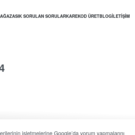
AĞAZA
SIK SORULAN SORULAR
KAREKOD ÜRET
BLOG
İLETİŞİM
4
erilerinin işletmelerine Google’da yorum yapmalarını