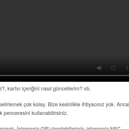
z?, kartın içeriğini nasıl güncellerim? vb.
elirlemek çok kolay. Bize kesinlikle ihtiyacınız yok. Anca
 penceresini kullanabilirsiniz.
aramak. İsterseniz QR’ı taratabilirsiniz, isterseniz NFC