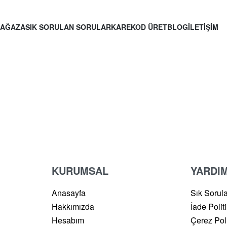
AĞAZA
SIK SORULAN SORULAR
KAREKOD ÜRET
BLOG
İLETİŞİM
KURUMSAL
YARDI
Anasayfa
Sık Sorul
Hakkımızda
İade Polit
Hesabım
Çerez Poli