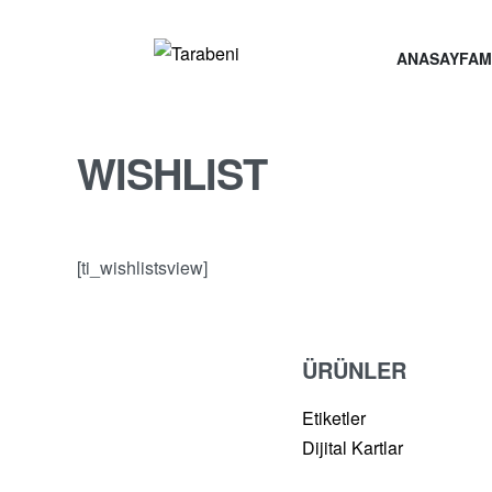
ANASAYFA
M
WISHLIST
[ti_wishlistsview]
ÜRÜNLER
Etiketler
Dijital Kartlar