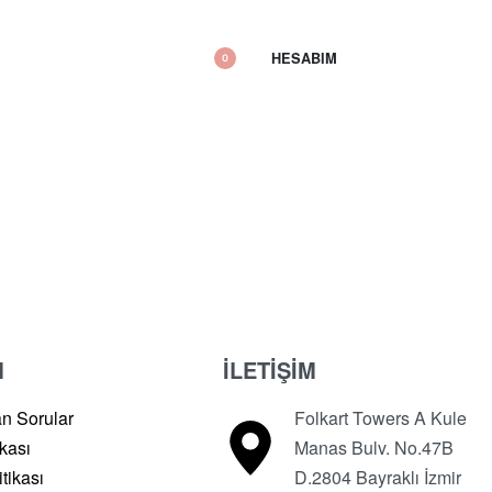
HESABIM
0
M
İLETİŞİM
an Sorular
Folkart Towers A Kule
ikası
Manas Bulv. No.47B
tikası
D.2804 Bayraklı İzmir