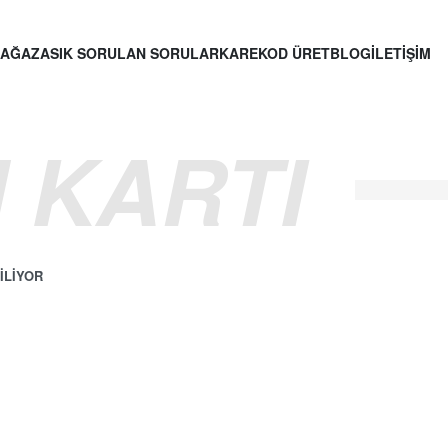
AĞAZA
SIK SORULAN SORULAR
KAREKOD ÜRET
BLOG
İLETİŞİM
 KARTI
ILIYOR