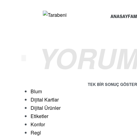
ANASAYFA
M
YORUM
TEK BIR SONUÇ GÖSTER
Blum
Dijital Kartlar
Dijital Ürünler
Etiketler
Konfor
Google Yorum Kartı
Regl