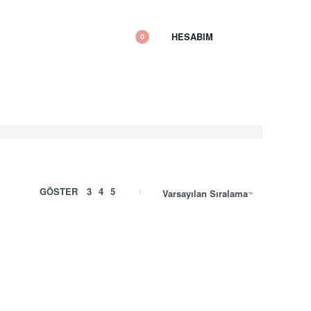
HESABIM
0
GÖSTER
3
4
5
Varsayılan Sıralama