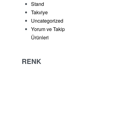
Stand
399,00
₺
349,00
₺
-13%
+KDV
Sepete Ekle
Takviye
Uncategorized
Yorum ve Takip
Ürünleri
RENK