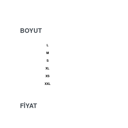
BOYUT
L
M
S
XL
XS
XXL
FİYAT