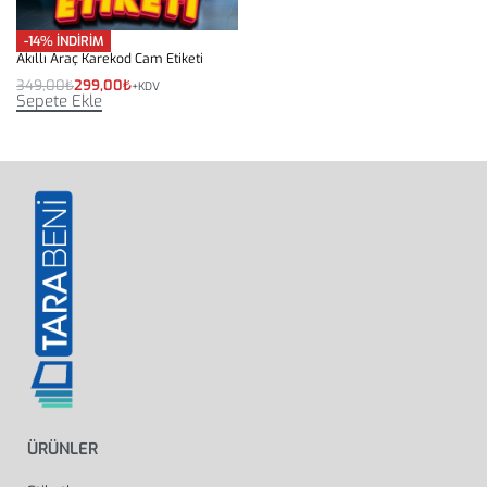
-14% İNDİRİM
Akıllı Araç Karekod Cam Etiketi
349,00
₺
299,00
₺
+KDV
Sepete Ekle
ÜRÜNLER