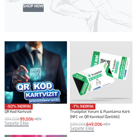
SHOP NOW
-50% İNDİRİM
-7% İNDİRİM
QR Kod Kartvizit
Trustpilot Yorum & Puanlama Kartı
(NFC ve QR Karekod Özellikli)
199,00
₺
99,00
₺
+KDV
Sepete Ekle
699,00
₺
649,00
₺
+KDV
Sepete Ekle