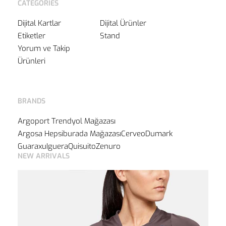
CATEGORIES
Dijital Kartlar
Dijital Ürünler
Etiketler
Stand
Yorum ve Takip
Ürünleri
BRANDS
Argoport Trendyol Mağazası
Argosa Hepsiburada Mağazası
Cerveo
Dumark
Guaraxu
Iguera
Quisuito
Zenuro
NEW ARRIVALS